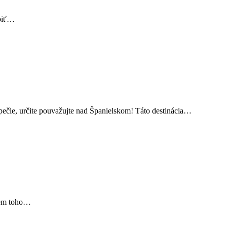
obiť…
pečie, určite pouvažujte nad Španielskom! Táto destinácia…
krem toho…