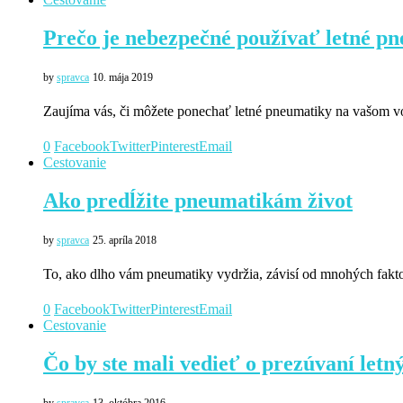
Prečo je nebezpečné používať letné p
by
spravca
10. mája 2019
Zaujíma vás, či môžete ponechať letné pneumatiky na vašom 
0
Facebook
Twitter
Pinterest
Email
Cestovanie
Ako predĺžite pneumatikám život
by
spravca
25. apríla 2018
To, ako dlho vám pneumatiky vydržia, závisí od mnohých fakt
0
Facebook
Twitter
Pinterest
Email
Cestovanie
Čo by ste mali vedieť o prezúvaní let
by
spravca
13. októbra 2016