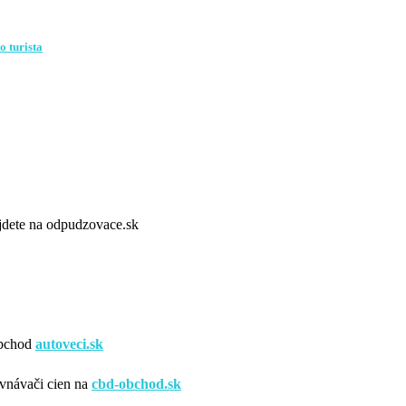
o turista
dete na odpudzovace.sk
obchod
autoveci.sk
vnávači cien na
cbd-obchod.sk