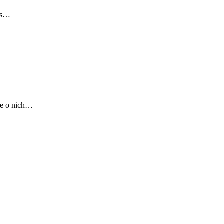
ius…
te o nich…