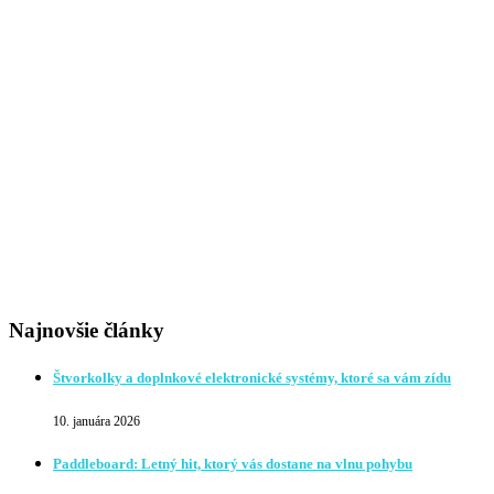
Najnovšie články
Štvorkolky a doplnkové elektronické systémy, ktoré sa vám zídu
10. januára 2026
Paddleboard: Letný hit, ktorý vás dostane na vlnu pohybu