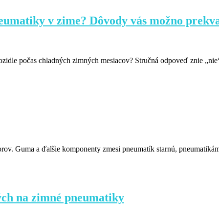
neumatiky v zime? Dôvody vás možno prekva
vozidle počas chladných zimných mesiacov? Stručná odpoveď znie „ni
orov. Guma a ďalšie komponenty zmesi pneumatík starnú, pneumatikám
ných na zimné pneumatiky