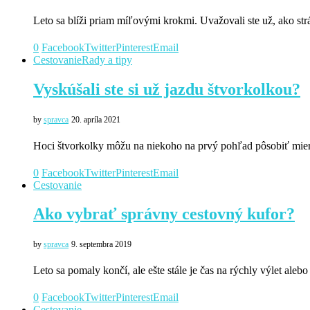
Leto sa blíži priam míľovými krokmi. Uvažovali ste už, ako 
0
Facebook
Twitter
Pinterest
Email
Cestovanie
Rady a tipy
Vyskúšali ste si už jazdu štvorkolkou?
by
spravca
20. apríla 2021
Hoci štvorkolky môžu na niekoho na prvý pohľad pôsobiť miern
0
Facebook
Twitter
Pinterest
Email
Cestovanie
Ako vybrať správny cestovný kufor?
by
spravca
9. septembra 2019
Leto sa pomaly končí, ale ešte stále je čas na rýchly výlet ale
0
Facebook
Twitter
Pinterest
Email
Cestovanie