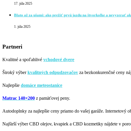
17. júla 2025
Blato až za ušami: ako prežiť prvú jazdu na štvorkolke a nevyzerať ak
1. júla 2025
Partneri
Kvalitné a spoľahlivé
vchodové dvere
Široký výber
kvalitných odpudzovačov
za bezkonkurenčné ceny náj
Najlepšie
domáce meteostanice
Matrac 140×200
z pamäťovej peny.
Autodoplnky za najlepšie ceny priamo do vašej garáže. Internetový 
Najširší výber CBD olejov, kvapiek a CBD kozmetiky nájdete v poro