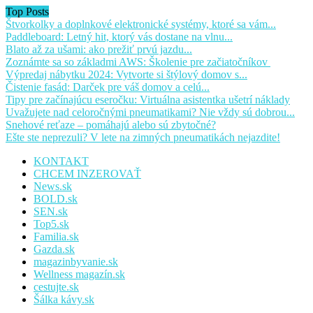
Top Posts
Štvorkolky a doplnkové elektronické systémy, ktoré sa vám...
Paddleboard: Letný hit, ktorý vás dostane na vlnu...
Blato až za ušami: ako prežiť prvú jazdu...
Zoznámte sa so základmi AWS: Školenie pre začiatočníkov
Výpredaj nábytku 2024: Vytvorte si štýlový domov s...
Čistenie fasád: Darček pre váš domov a celú...
Tipy pre začínajúcu eseročku: Virtuálna asistentka ušetrí náklady
Uvažujete nad celoročnými pneumatikami? Nie vždy sú dobrou...
Snehové reťaze – pomáhajú alebo sú zbytočné?
Ešte ste neprezuli? V lete na zimných pneumatikách nejazdite!
KONTAKT
CHCEM INZEROVAŤ
News.sk
BOLD.sk
SEN.sk
Top5.sk
Familia.sk
Gazda.sk
magazinbyvanie.sk
Wellness magazín.sk
cestujte.sk
Šálka kávy.sk