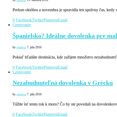
Prelom októbra a novembra je spravidla ten správny čas, kedy s
0
Facebook
Twitter
Pinterest
Email
Cestovanie
Španielsko? Ideálne dovolenka pre mal
by
spravca
7. júla 2016
Pokiaľ hľadáte destináciu, kde zažijete množstvo nezabudnuteľ
0
Facebook
Twitter
Pinterest
Email
Cestovanie
Nezabudnuteľná dovolenka v Grécku
by
spravca
7. júla 2016
Túžite ísť tento rok k moru? Čo by ste povedali na dovolenk
0
Facebook
Twitter
Pinterest
Email