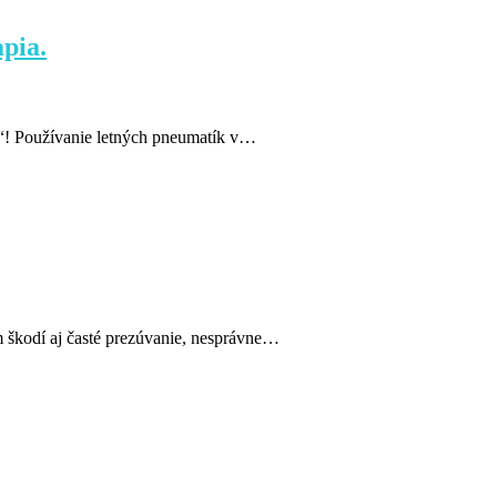
pia.
e“! Používanie letných pneumatík v…
 škodí aj časté prezúvanie, nesprávne…