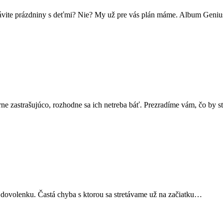
strávite prázdniny s deťmi? Nie? My už pre vás plán máme. Album Gen
e zastrašujúco, rozhodne sa ich netreba báť. Prezradíme vám, čo by s
bo dovolenku. Častá chyba s ktorou sa stretávame už na začiatku…